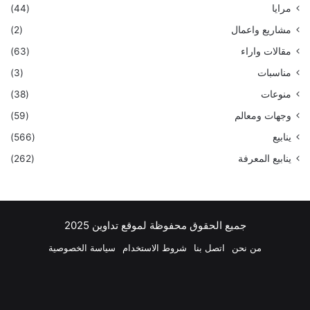
مرايا
(44)
مشاريع واعمال
(2)
مقالات واراء
(63)
مناسبات
(3)
منوعات
(38)
وجهات ومعالم
(59)
ينابيع
(566)
ينابيع المعرفة
(262)
جميع الحقوق محفوظة لموقع تداوين 2025
من نحن
اتصل بنا
شروط الاستخدام
سياسة الخصوصية
فيسبوك
‫X
بينتيريست
لينكدإن
‫YouTube
انستقرام
تيلقرام
واتسا