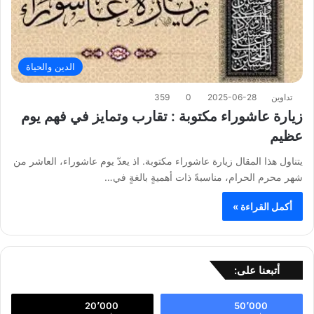
الدين والحياة
تداوين
2025-06-28
0
359
زيارة عاشوراء مكتوبة : تقارب وتمايز في فهم يوم
عظيم
يتناول هذا المقال زيارة عاشوراء مكتوبة. اذ يعدّ يوم عاشوراء، العاشر من
شهر محرم الحرام، مناسبةً ذات أهميةٍ بالغةٍ في…
أكمل القراءة »
أتبعنا على:
20٬000
50٬000