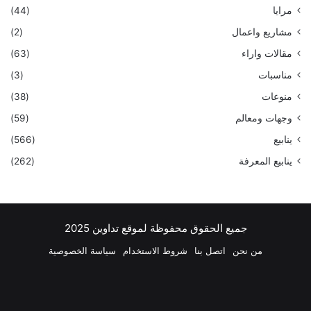
مرايا
(44)
مشاريع واعمال
(2)
مقالات واراء
(63)
مناسبات
(3)
منوعات
(38)
وجهات ومعالم
(59)
ينابيع
(566)
ينابيع المعرفة
(262)
جميع الحقوق محفوظة لموقع تداوين 2025
من نحن
اتصل بنا
شروط الاستخدام
سياسة الخصوصية
فيسبوك
‫X
بينتيريست
لينكدإن
‫YouTube
انستقرام
تيلقرام
واتسا