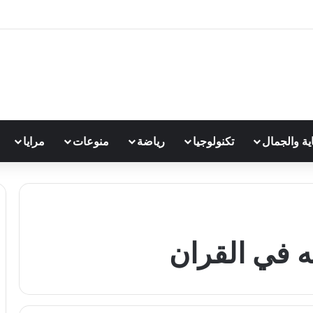
اية والجمال
تكنولوجيا
رياضة
منوعات
مرايا
 في القران