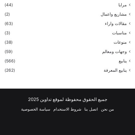
مرايا
(44)
مشاريع واعمال
(2)
مقالات واراء
(63)
مناسبات
(3)
منوعات
(38)
وجهات ومعالم
(59)
ينابيع
(566)
ينابيع المعرفة
(262)
جميع الحقوق محفوظة لموقع تداوين 2025
من نحن
اتصل بنا
شروط الاستخدام
سياسة الخصوصية
فيسبوك
‫X
بينتيريست
لينكدإن
‫YouTube
انستقرام
تيلقرام
واتسا