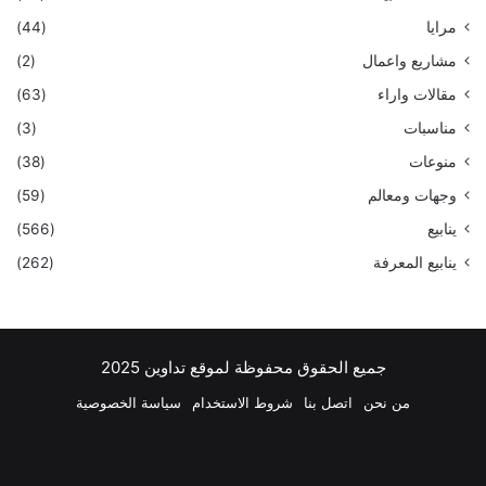
مرايا
(44)
مشاريع واعمال
(2)
مقالات واراء
(63)
مناسبات
(3)
منوعات
(38)
وجهات ومعالم
(59)
ينابيع
(566)
ينابيع المعرفة
(262)
جميع الحقوق محفوظة لموقع تداوين 2025
من نحن
اتصل بنا
شروط الاستخدام
سياسة الخصوصية
فيسبوك
‫X
بينتيريست
لينكدإن
‫YouTube
انستقرام
تيلقرام
واتسا