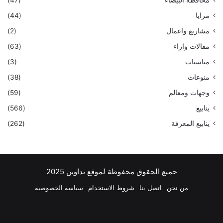
مرايا
(44)
مشاريع واعمال
(2)
مقالات واراء
(63)
مناسبات
(3)
منوعات
(38)
وجهات ومعالم
(59)
ينابيع
(566)
ينابيع المعرفة
(262)
جميع الحقوق محفوظة لموقع تداوين 2025
من نحن
اتصل بنا
شروط الاستخدام
سياسة الخصوصية
فيسبوك
‫X
بينتيريست
لينكدإن
‫YouTube
انستقرام
تيلقرام
واتسا