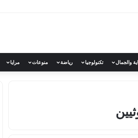
اية والجمال
تكنولوجيا
رياضة
منوعات
مرايا
يين