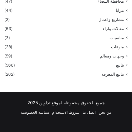
محافظة البيضاء
(47)
مرايا
(44)
مشاريع واعمال
(2)
مقالات واراء
(63)
مناسبات
(3)
منوعات
(38)
وجهات ومعالم
(59)
ينابيع
(566)
ينابيع المعرفة
(262)
جميع الحقوق محفوظة لموقع تداوين 2025
من نحن
اتصل بنا
شروط الاستخدام
سياسة الخصوصية
فيسبوك
‫X
بينتيريست
لينكدإن
‫YouTube
انستقرام
تيلقرام
واتسا