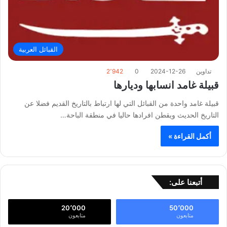
القبائل العربية
تداوين
2024-12-26
0
2٬942
قبيلة غامد انسابها وديارها
قبيلة غامد واحدة من القبائل التي لها ارتباط بالتاريخ القديم فضلا عن
التاريخ الحديث ويقطن افرادها حاليا في منطقة الباحة…
أكمل القراءة »
أتبعنا على:
20٬000
50٬000
متابعون
متابعون