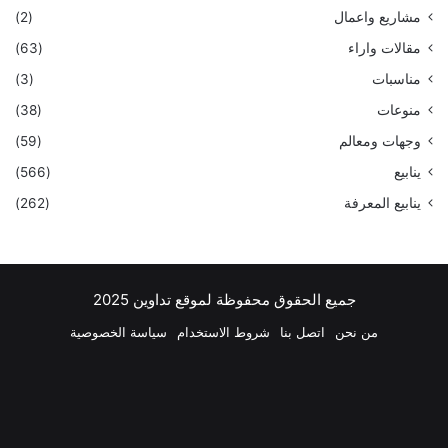
مشاريع واعمال
(2)
مقالات واراء
(63)
مناسبات
(3)
منوعات
(38)
وجهات ومعالم
(59)
ينابيع
(566)
ينابيع المعرفة
(262)
جميع الحقوق محفوظة لموقع تداوين 2025
من نحن
اتصل بنا
شروط الاستخدام
سياسة الخصوصية
فيسبوك
‫X
بينتيريست
لينكدإن
‫YouTube
انستقرام
تيلقرام
واتسا
ملخص