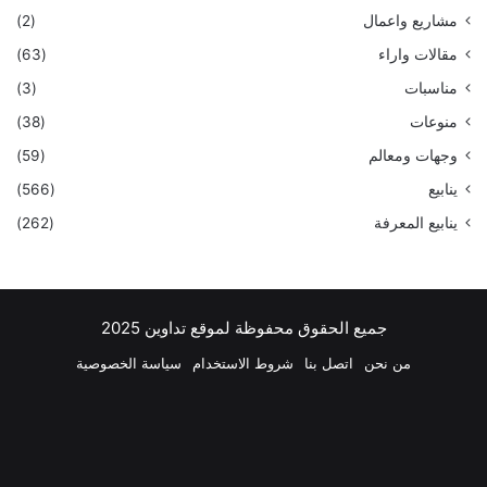
مشاريع واعمال
(2)
مقالات واراء
(63)
مناسبات
(3)
منوعات
(38)
وجهات ومعالم
(59)
ينابيع
(566)
ينابيع المعرفة
(262)
جميع الحقوق محفوظة لموقع تداوين 2025
من نحن
اتصل بنا
شروط الاستخدام
سياسة الخصوصية
فيسبوك
‫X
بينتيريست
لينكدإن
‫YouTube
انستقرام
تيلقرام
واتسا
ملخص