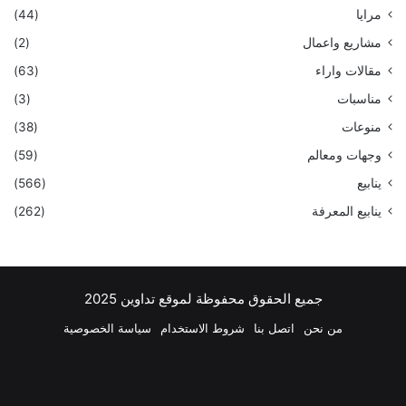
مرايا
(44)
مشاريع واعمال
(2)
مقالات واراء
(63)
مناسبات
(3)
منوعات
(38)
وجهات ومعالم
(59)
ينابيع
(566)
ينابيع المعرفة
(262)
جميع الحقوق محفوظة لموقع تداوين 2025
من نحن
اتصل بنا
شروط الاستخدام
سياسة الخصوصية
فيسبوك
‫X
بينتيريست
لينكدإن
‫YouTube
انستقرام
تيلقرام
واتسا