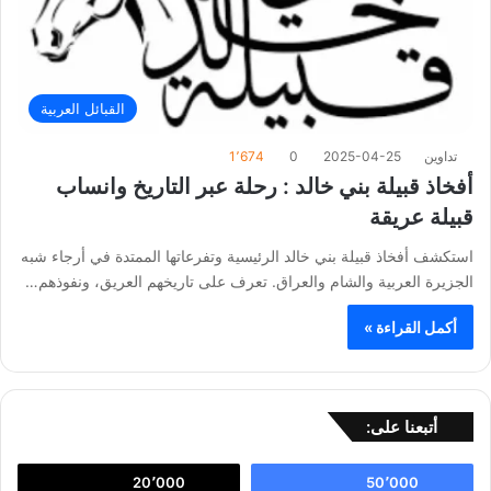
القبائل العربية
تداوين
2025-04-25
0
1٬674
أفخاذ قبيلة بني خالد : رحلة عبر التاريخ وانساب
قبيلة عريقة
استكشف أفخاذ قبيلة بني خالد الرئيسية وتفرعاتها الممتدة في أرجاء شبه
الجزيرة العربية والشام والعراق. تعرف على تاريخهم العريق، ونفوذهم…
أكمل القراءة »
أتبعنا على:
20٬000
50٬000