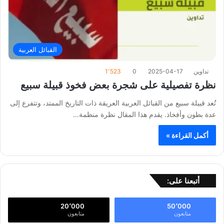
القبائل العربية
تداوين
2025-04-17
0
1٬523
نظرة تفصيلية على شجرة بعض فخوذ قبيلة سبيع
تُعد قبيلة سبيع من القبائل العربية العريقة ذات التاريخ الممتد، وتتفرع إلى
عدة بطون وأفخاذ. يقدم هذا المقال نظرة منظمة…
أكمل القراءة »
أتبعنا على:
20٬000
50٬000
متابعون
متابعون