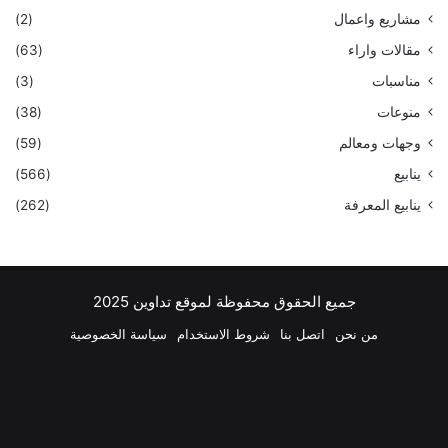
مشاريع واعمال
(2)
مقالات واراء
(63)
مناسبات
(3)
منوعات
(38)
وجهات ومعالم
(59)
ينابيع
(566)
ينابيع المعرفة
(262)
جميع الحقوق محفوظة لموقع تداوين 2025
من نحن
اتصل بنا
شروط الاستخدام
سياسة الخصوصية
فيسبوك
‫X
بينتيريست
لينكدإن
‫YouTube
انستقرام
تيلقرام
واتسا
ملخص