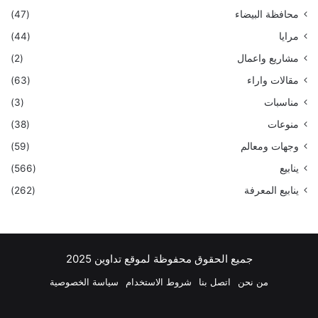
محافظة البيضاء
(47)
مرايا
(44)
مشاريع واعمال
(2)
مقالات واراء
(63)
مناسبات
(3)
منوعات
(38)
وجهات ومعالم
(59)
ينابيع
(566)
ينابيع المعرفة
(262)
جميع الحقوق محفوظة لموقع تداوين 2025
من نحن
اتصل بنا
شروط الاستخدام
سياسة الخصوصية
فيسبوك
‫X
بينتيريست
لينكدإن
‫YouTube
انستقرام
تيلقرام
واتسا