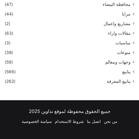
محافظة البيضاء
(47)
مرايا
(44)
مشاريع واعمال
(2)
مقالات واراء
(63)
مناسبات
(3)
منوعات
(38)
وجهات ومعالم
(59)
ينابيع
(566)
ينابيع المعرفة
(262)
جميع الحقوق محفوظة لموقع تداوين 2025
من نحن
اتصل بنا
شروط الاستخدام
سياسة الخصوصية
فيسبوك
‫X
بينتيريست
لينكدإن
‫YouTube
انستقرام
تيلقرام
واتسا