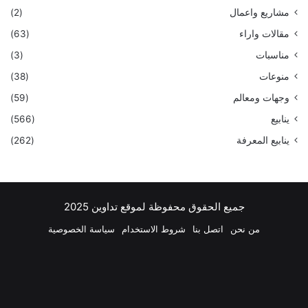
مشاريع واعمال
(2)
مقالات واراء
(63)
مناسبات
(3)
منوعات
(38)
وجهات ومعالم
(59)
ينابيع
(566)
ينابيع المعرفة
(262)
جميع الحقوق محفوظة لموقع تداوين 2025
من نحن
اتصل بنا
شروط الاستخدام
سياسة الخصوصية
فيسبوك
‫X
بينتيريست
لينكدإن
‫YouTube
انستقرام
تيلقرام
واتسا
ملخص