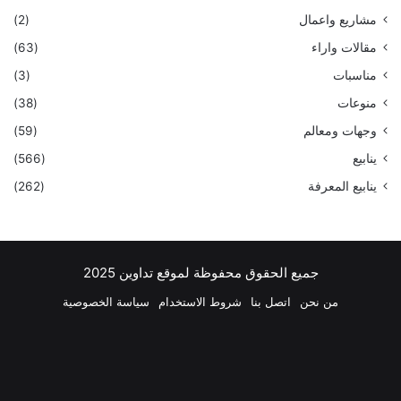
مشاريع واعمال
(2)
مقالات واراء
(63)
مناسبات
(3)
منوعات
(38)
وجهات ومعالم
(59)
ينابيع
(566)
ينابيع المعرفة
(262)
جميع الحقوق محفوظة لموقع تداوين 2025
من نحن
اتصل بنا
شروط الاستخدام
سياسة الخصوصية
فيسبوك
‫X
بينتيريست
لينكدإن
‫YouTube
انستقرام
تيلقرام
واتسا
ملخص