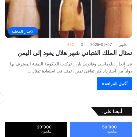
الاخبار المحلية
تداوين
2025-09-07
0
552
تمثال الملك القتباني شهر هلال يعود إلى اليمن
في إنجاز دبلوماسي وقانوني بارز، تمكنت الحكومة اليمنية المعترف بها
دولياً من استرداد كنز ثقافي ثمين، تمثل في استعادة تمثال…
أكمل القراءة »
أتبعنا على:
20٬000
50٬000
متابعون
متابعون