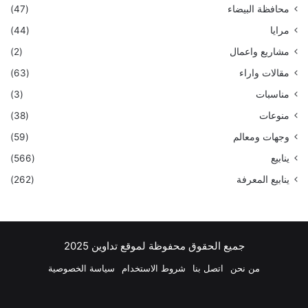
محافظة البيضاء
(47)
مرايا
(44)
مشاريع واعمال
(2)
مقالات واراء
(63)
مناسبات
(3)
منوعات
(38)
وجهات ومعالم
(59)
ينابيع
(566)
ينابيع المعرفة
(262)
جميع الحقوق محفوظة لموقع تداوين 2025
من نحن
اتصل بنا
شروط الاستخدام
سياسة الخصوصية
فيسبوك
‫X
بينتيريست
لينكدإن
‫YouTube
انستقرام
تيلقرام
واتسا