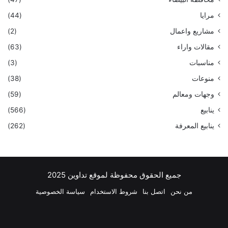
مرايا
(44)
مشاريع واعمال
(2)
مقالات واراء
(63)
مناسبات
(3)
منوعات
(38)
وجهات ومعالم
(59)
ينابيع
(566)
ينابيع المعرفة
(262)
جميع الحقوق محفوظة لموقع تداوين 2025
من نحن
اتصل بنا
شروط الاستخدام
سياسة الخصوصية
فيسبوك
‫X
بينتيريست
لينكدإن
‫YouTube
انستقرام
تيلقرام
واتسا