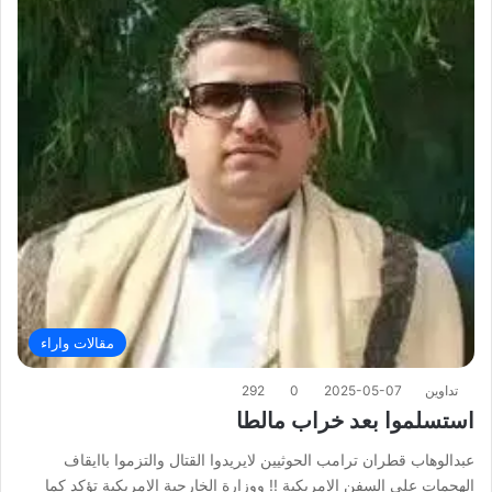
مقالات واراء
تداوين
2025-05-07
0
292
استسلموا بعد خراب مالطا
عبدالوهاب قطران ترامب الحوثيين لايريدوا القتال والتزموا باايقاف
الهجمات على السفن الامريكية !! ووزارة الخارجية الامريكية تؤكد كما