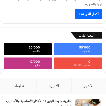
تروا بالصورة…
أكمل القراءة »
أتبعنا على:
20٬000
50٬000
متابعون
متابعون
12٬000
0
مشترك 10000
متابع
الأشهر
الأخيرة
تعليقات
نظرية ما بعد البنيوية : الأفكار الأساسية والأساليب
المنهجية