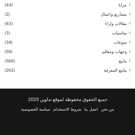
مرايا
(44)
مشاريع واعمال
(2)
مقالات واراء
(63)
مناسبات
(3)
منوعات
(38)
وجهات ومعالم
(59)
ينابيع
(566)
ينابيع المعرفة
(262)
جميع الحقوق محفوظة لموقع تداوين 2025
من نحن
اتصل بنا
شروط الاستخدام
سياسة الخصوصية
فيسبوك
‫X
بينتيريست
لينكدإن
‫YouTube
انستقرام
تيلقرام
واتسا