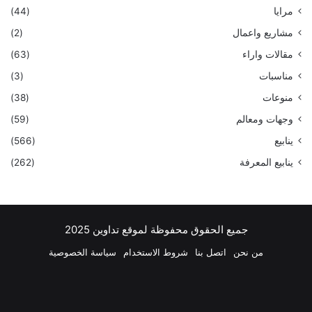
مرايا
(44)
مشاريع واعمال
(2)
مقالات واراء
(63)
مناسبات
(3)
منوعات
(38)
وجهات ومعالم
(59)
ينابيع
(566)
ينابيع المعرفة
(262)
جميع الحقوق محفوظة لموقع تداوين 2025
من نحن
اتصل بنا
شروط الاستخدام
سياسة الخصوصية
فيسبوك
‫X
بينتيريست
لينكدإن
‫YouTube
انستقرام
تيلقرام
واتسا