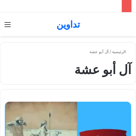
تداوين
بحث عن
الق
الرئيسية
/
آل أبو عشة
آل أبو عشة