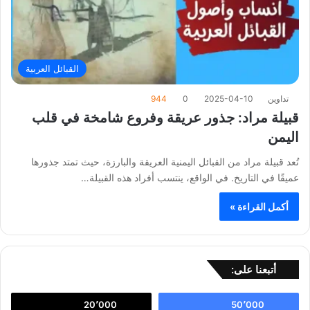
القبائل العربية
تداوين
2025-04-10
0
944
قبيلة مراد: جذور عريقة وفروع شامخة في قلب
اليمن
تُعد قبيلة مراد من القبائل اليمنية العريقة والبارزة، حيث تمتد جذورها
عميقًا في التاريخ. في الواقع، ينتسب أفراد هذه القبيلة…
أكمل القراءة »
أتبعنا على:
20٬000
50٬000