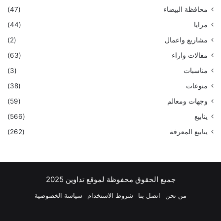
محافظة البيضاء
(47)
مرايا
(44)
مشاريع واعمال
(2)
مقالات واراء
(63)
مناسبات
(3)
منوعات
(38)
وجهات ومعالم
(59)
ينابيع
(566)
ينابيع المعرفة
(262)
جميع الحقوق محفوظة لموقع تداوين 2025
من نحن
اتصل بنا
شروط الاستخدام
سياسة الخصوصية
فيسبوك
‫X
بينتيريست
لينكدإن
‫YouTube
انستقرام
تيلقرام
واتسا