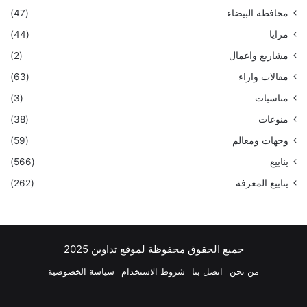
محافظة البيضاء
(47)
مرايا
(44)
مشاريع واعمال
(2)
مقالات واراء
(63)
مناسبات
(3)
منوعات
(38)
وجهات ومعالم
(59)
ينابيع
(566)
ينابيع المعرفة
(262)
جميع الحقوق محفوظة لموقع تداوين 2025
من نحن
اتصل بنا
شروط الاستخدام
سياسة الخصوصية
فيسبوك
‫X
بينتيريست
لينكدإن
‫YouTube
انستقرام
تيلقرام
واتسا