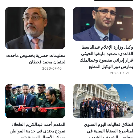
وكيل وزارة الإعلام عبدالباسط
القاعدي: تصعيد مليشيا الحوثي
معلومات حصرية بخصوص ماحدث
قرار إيراني مفضوح وعبدالملك
لجثمان محمد قحطان
يمارس دور الوكيل المطيع
2026-07-10
2026-07-21
انطلاق فعاليات اليوم السنوي
المقدم أحمد عبدالكريم الطحلاء
لمناصرة القضايا اليمنية في
نموذج يحتذى في خدمة المواطن
مجلسي الشيوخ و الشعب
بمركز الأحوال المدنية بتبن