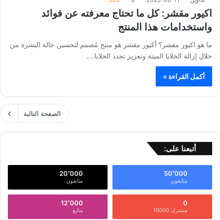
اكيور مقشر: كل ما تحتاج معرفته عن فوائد
واستخدامات هذا المنتج
ما هو اكيور مقشر؟ أكيور مقشر هو منتج مُصمم لتحسين حالة البشرة من
خلال إزالة الخلايا الميتة وتعزيز تجدد الخلايا.…
أكمل القراءة »
الصفحة التالية
أتبعنا على:
20٬000
50٬000
متابعون
متابعون
12٬000
0
مشترك 10000
متابع