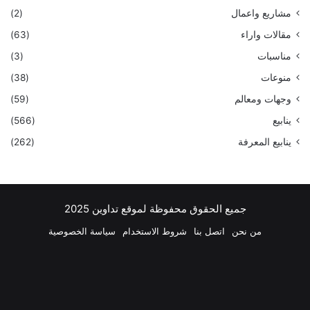
مشاريع واعمال
(2)
مقالات واراء
(63)
مناسبات
(3)
منوعات
(38)
وجهات ومعالم
(59)
ينابيع
(566)
ينابيع المعرفة
(262)
جميع الحقوق محفوظة لموقع تداوين 2025
من نحن
اتصل بنا
شروط الاستخدام
سياسة الخصوصية
فيسبوك
‫X
بينتيريست
لينكدإن
‫YouTube
انستقرام
تيلقرام
واتسا
ملخص