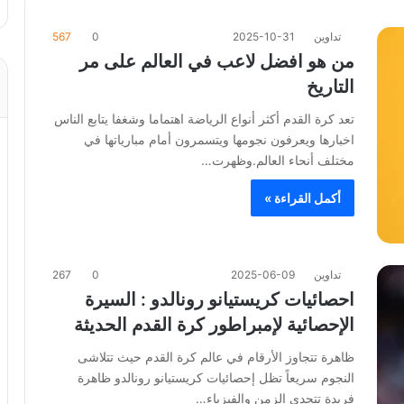
تداوين
2025-10-31
0
567
من هو افضل لاعب في العالم على مر
التاريخ
تعد كرة القدم أكثر أنواع الرياضة اهتماما وشغفا يتابع الناس
اخبارها ويعرفون نجومها ويتسمرون أمام مبارياتها في
مختلف أنحاء العالم.وظهرت…
أكمل القراءة »
تداوين
2025-06-09
0
267
احصائيات كريستيانو رونالدو : السيرة
الإحصائية لإمبراطور كرة القدم الحديثة
ظاهرة تتجاوز الأرقام في عالم كرة القدم حيث تتلاشى
النجوم سريعاً تظل إحصائيات كريستيانو رونالدو ظاهرة
فريدة تتحدى الزمن والفيزياء…