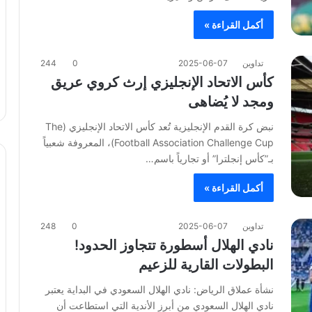
أكمل القراءة »
تداوين
2025-06-07
0
244
كأس الاتحاد الإنجليزي إرث كروي عريق
ومجد لا يُضاهى
نبض كرة القدم الإنجليزية تُعد كأس الاتحاد الإنجليزي (The
Football Association Challenge Cup)، المعروفة شعبياً
بـ”كأس إنجلترا” أو تجارياً باسم…
أكمل القراءة »
تداوين
2025-06-07
0
248
نادي الهلال أسطورة تتجاوز الحدود!
البطولات القارية للزعيم
نشأة عملاق الرياض: نادي الهلال السعودي في البداية يعتبر
نادي الهلال السعودي من أبرز الأندية التي استطاعت أن