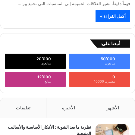
فهماً دقيقاً. تشير العلاقات الحميمة إلى المناسبات التي تجمع بين…
أكمل القراءة »
أتبعنا على:
20٬000
50٬000
متابعون
متابعون
12٬000
0
مشترك 10000
متابع
الأشهر
الأخيرة
تعليقات
نظرية ما بعد البنيوية : الأفكار الأساسية والأساليب
المنهجية