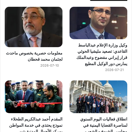
وكيل وزارة الإعلام عبدالباسط
القاعدي: تصعيد مليشيا الحوثي
معلومات حصرية بخصوص ماحدث
قرار إيراني مفضوح وعبدالملك
لجثمان محمد قحطان
يمارس دور الوكيل المطيع
2026-07-10
2026-07-21
انطلاق فعاليات اليوم السنوي
المقدم أحمد عبدالكريم الطحلاء
لمناصرة القضايا اليمنية في
نموذج يحتذى في خدمة المواطن
مجلسي الشيوخ و الشعب
بمركز الأحوال المدنية بتبن