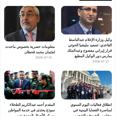
وكيل وزارة الإعلام عبدالباسط
القاعدي: تصعيد مليشيا الحوثي
معلومات حصرية بخصوص ماحدث
قرار إيراني مفضوح وعبدالملك
لجثمان محمد قحطان
يمارس دور الوكيل المطيع
2026-07-10
2026-07-21
انطلاق فعاليات اليوم السنوي
المقدم أحمد عبدالكريم الطحلاء
لمناصرة القضايا اليمنية في
نموذج يحتذى في خدمة المواطن
مجلسي الشيوخ و الشعب
بمركز الأحوال المدنية بتبن