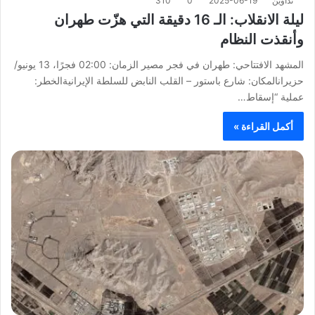
تداوين
2025-06-19
0
310
ليلة الانقلاب: الـ 16 دقيقة التي هزّت طهران
وأنقذت النظام
المشهد الافتتاحي: طهران في فجر مصير الزمان: 02:00 فجرًا، 13 يونيو/
حزيرانالمكان: شارع باستور – القلب النابض للسلطة الإيرانيةالخطر:
عملية “إسقاط…
أكمل القراءة »