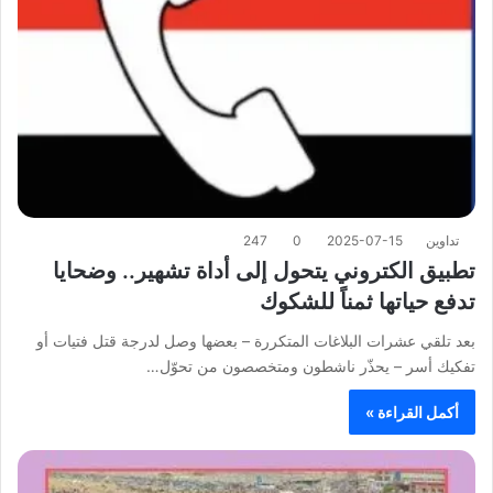
تداوين
2025-07-15
0
247
تطبيق الكتروني يتحول إلى أداة تشهير.. وضحايا
تدفع حياتها ثمناً للشكوك
بعد تلقي عشرات البلاغات المتكررة – بعضها وصل لدرجة قتل فتيات أو
تفكيك أسر – يحذّر ناشطون ومتخصصون من تحوّل…
أكمل القراءة »