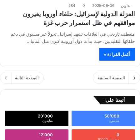
تداوين
2025-06-06
0
284
العزلة الدولية لإسرائيل: حلفاء أوروبا يغيرون
مواقفهم في ظل استمرار حرب غزة
منعطف تاريخي في العلاقات تشهد إسرائيل تحولاً غير مسبوق في دعم
حلفائها التقليديين، حيث بدأت دول أوروبية كبرى مثل ألمانيا…
أكمل القراءة »
الصفحة السابقة
الصفحة التالية
أتبعنا على:
20٬000
50٬000
متابعون
متابعون
12٬000
0
مشترك 10000
متابع