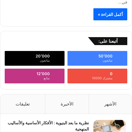
في…
أكمل القراءة »
أتبعنا على:
20٬000
50٬000
متابعون
متابعون
12٬000
0
مشترك 10000
متابع
الأشهر
الأخيرة
تعليقات
نظرية ما بعد البنيوية : الأفكار الأساسية والأساليب
المنهجية