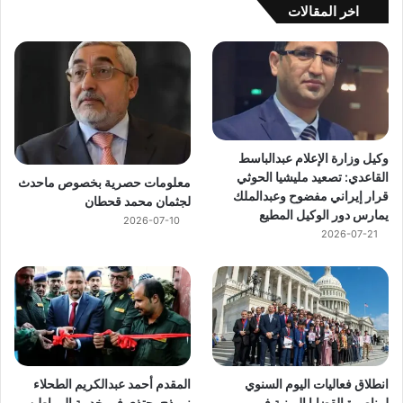
اخر المقالات
وكيل وزارة الإعلام عبدالباسط
القاعدي: تصعيد مليشيا الحوثي
معلومات حصرية بخصوص ماحدث
قرار إيراني مفضوح وعبدالملك
لجثمان محمد قحطان
يمارس دور الوكيل المطيع
2026-07-10
2026-07-21
انطلاق فعاليات اليوم السنوي
المقدم أحمد عبدالكريم الطحلاء
لمناصرة القضايا اليمنية في
نموذج يحتذى في خدمة المواطن