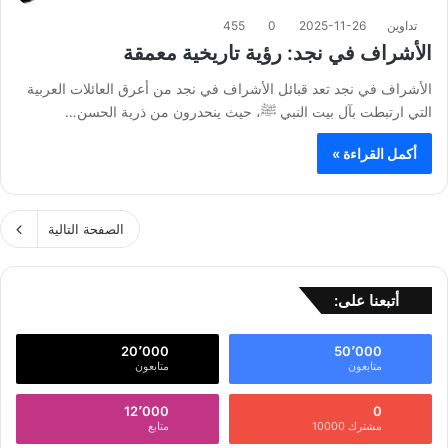
تداوين
2025-11-26
0
455
الأشراف في نجد: رؤية تاريخية معمقة
الأشراف في نجد تعد قبائل الأشراف في نجد من أعرق العائلات العربية
التي ارتبطت بآل بيت النبي ﷺ، حيث ينحدرون من ذرية الحسن…
أكمل القراءة »
الصفحة التالية
أتبعنا على:
20٬000
50٬000
متابعون
متابعون
12٬000
0
مشترك 10000
متابع